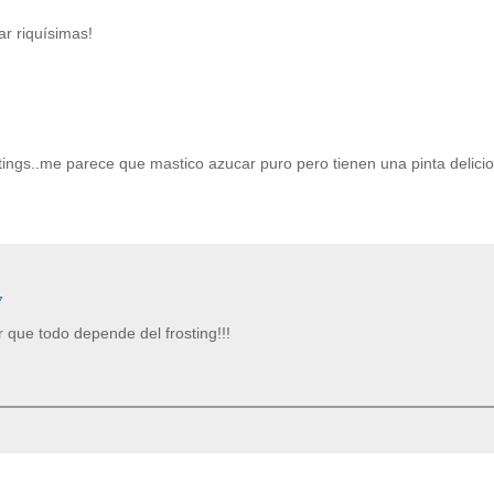
r riquísimas!
tings..me parece que mastico azucar puro pero tienen una pinta delici
7
que todo depende del frosting!!!