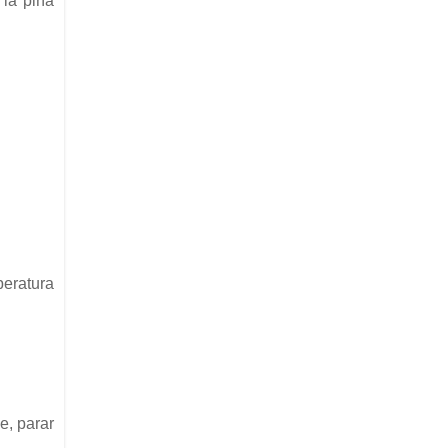
 la piña
peratura
e, parar