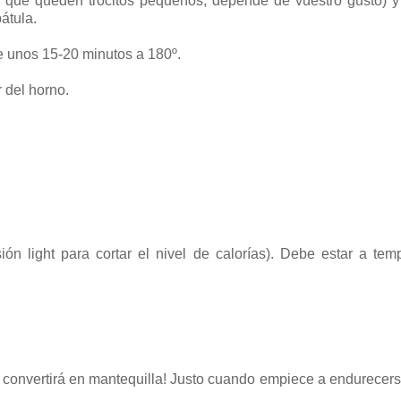
o que queden trocitos pequeños, depende de vuestro gusto) y
átula.
e unos 15-20 minutos a 180º.
 del horno.
ón light para cortar el nivel de calorías). Debe estar a tem
 convertirá en mantequilla! Justo cuando empiece a endurecers