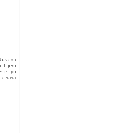
akes con
n ligero
ste tipo
 no vaya