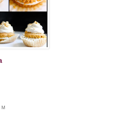
ña
4 M