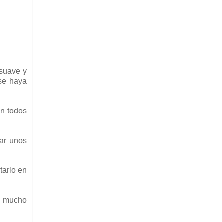
-suave y
 se haya
en todos
dar unos
tarlo en
 ( mucho