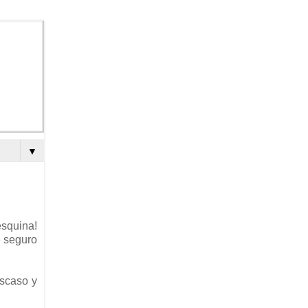
▼
esquina!
e seguro
escaso y