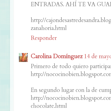
ENTRADAS. AHÍ TE VA GUAP
http://cajondesastredesandra.bl
zanahoria.html
Responder
Carolina Domínguez
14 de mayo
Primero de todo quiero participar
http://nococinobien.blogspot.c
En segundo lugar con la de cum
http://nococinobien.blogspot.c
chocolate.html