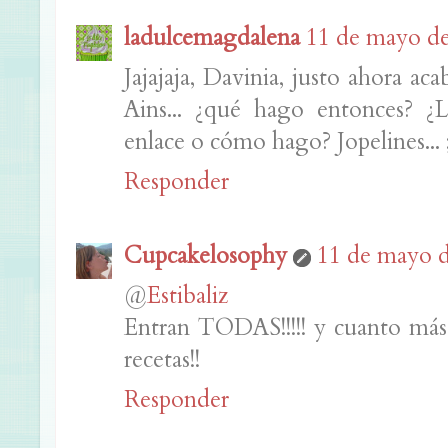
ladulcemagdalena
11 de mayo de 
Jajajaja, Davinia, justo ahora ac
Ains... ¿qué hago entonces? ¿
enlace o cómo hago? Jopelines... 
Responder
Cupcakelosophy
11 de mayo d
@
Estibaliz
Entran TODAS!!!!! y cuanto más
recetas!!
Responder