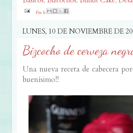
Básicos
,
Bizcochos
,
Bundt Cake
,
Desa
Pin It
LUNES, 10 DE NOVIEMBRE DE 20
Bizcocho de cerveza negr
Una nueva receta de cabecera porq
buenísimo!!