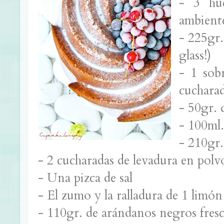
- 3 hue
ambient
- 225gr.
glass!)
- 1 sob
cucharad
- 50gr. 
- 100ml.
- 210gr.
- 2 cucharadas de levadura en polv
- Una pizca de sal
- El zumo y la ralladura de 1 limón
- 110gr. de arándanos negros fres