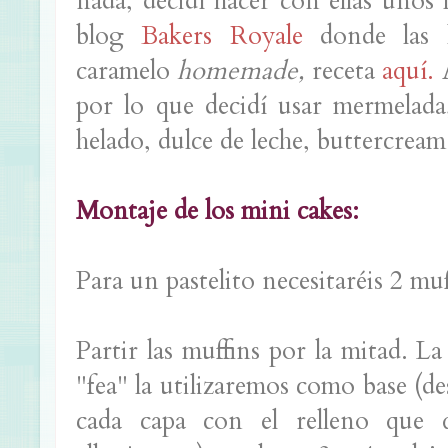
nada, decidí hacer con ellas unos 
blog
Bakers Royale
donde las h
caramelo
homemade,
receta
aquí.
A
por lo que decidí usar mermelada
helado, dulce de leche, buttercream.
Montaje de los mini cakes:
Para un pastelito necesitaréis 2 muf
Partir las muffins por la mitad. L
"fea" la utilizaremos como base (de
cada capa con el relleno que 