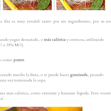
 fría es muy versátil: tanto por sus ingredientes, por su us
sando yogur desnatado, o
más calórica
y cremosa, utilizando
MG o 35% MG).
o como
postre
.
iturando mucho la fruta, o se puede hacer
granizada
, picando
 una vez terminada la sopa.
ma más calórica, como entrante y bastante líquida. Pero vosot
a!