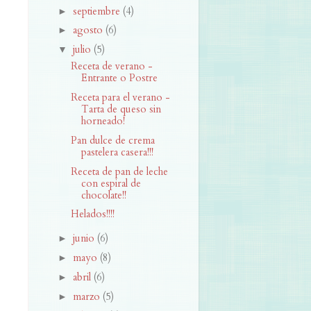
septiembre
(4)
►
agosto
(6)
►
julio
(5)
▼
Receta de verano -
Entrante o Postre
Receta para el verano -
Tarta de queso sin
horneado!
Pan dulce de crema
pastelera casera!!!
Receta de pan de leche
con espiral de
chocolate!!
Helados!!!!
junio
(6)
►
mayo
(8)
►
abril
(6)
►
marzo
(5)
►