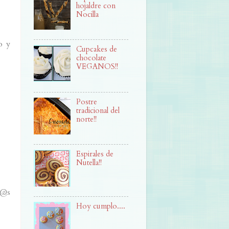
hojaldre con
Nocilla
o y
Cupcakes de
chocolate
VEGANOS!!
Postre
tradicional del
norte!!
Espirales de
Nutella!!
r@s
Hoy cumplo....