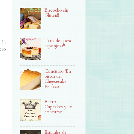
Bizcocho sin
Gluten!!
Tarta de queso
 la
esponjosa!!
ero
Concurso 'En
busca del
Cheesecake
Perfecto'
Enero...
Cupcakes y un
concurso!
Espirales de