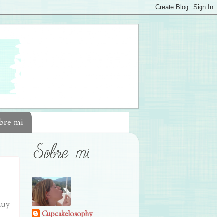
bre mi
muy
Cupcakelosophy