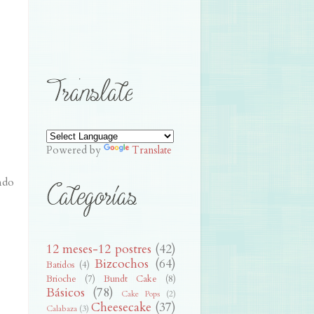
Powered by
Translate
ndo
12 meses-12 postres
(42)
Bizcochos
(64)
Batidos
(4)
Brioche
(7)
Bundt Cake
(8)
Básicos
(78)
Cake Pops
(2)
Cheesecake
(37)
Calabaza
(3)