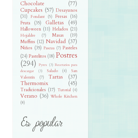
Chocolate
(77)
Cupcakes
(57)
Desayunos
(31)
Fresas
(16)
Fondant
(5)
Galletas
(49)
Fruta
(35)
Halloween
(11)
Helados
(21)
Masas
(19)
Hojaldre
(7)
Navidad
(37)
Muffins
(12)
Niños
(35)
Pasteles
Pascua
(7)
Postres
(24)
Pastelitos
(18)
(294)
Pyrex
(3)
Recetarios para
Salado
(4)
San
descargar
(3)
Tartas
(37)
Valentín
(7)
Thermomix
(45)
Tradicionales
(17)
Tutorial
(4)
Verano
(36)
Whole Kitchen
(8)