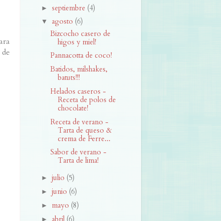
septiembre
(4)
►
agosto
(6)
▼
Bizcocho casero de
ara
higos y miel!
 de
Pannacotta de coco!
Batidos, milshakes,
batuts!!!
Helados caseros -
Receta de polos de
chocolate!
Receta de verano -
Tarta de queso &
crema de Ferre...
Sabor de verano -
Tarta de lima!
julio
(5)
►
junio
(6)
►
mayo
(8)
►
abril
(6)
►