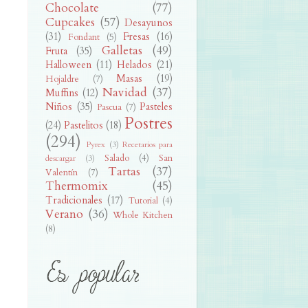
Chocolate
(77)
Cupcakes
(57)
Desayunos
(31)
Fresas
(16)
Fondant
(5)
Galletas
(49)
Fruta
(35)
Halloween
(11)
Helados
(21)
Masas
(19)
Hojaldre
(7)
Navidad
(37)
Muffins
(12)
Niños
(35)
Pasteles
Pascua
(7)
Postres
(24)
Pastelitos
(18)
(294)
Pyrex
(3)
Recetarios para
Salado
(4)
San
descargar
(3)
Tartas
(37)
Valentín
(7)
Thermomix
(45)
Tradicionales
(17)
Tutorial
(4)
Verano
(36)
Whole Kitchen
(8)