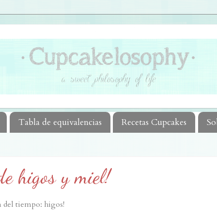
Tabla de equivalencias
Recetas Cupcakes
So
de higos y miel!
 del tiempo: higos!