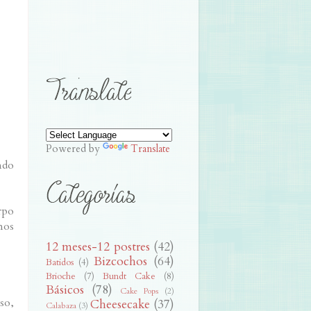
Powered by
Translate
ndo
rpo
mos
12 meses-12 postres
(42)
Bizcochos
(64)
Batidos
(4)
Brioche
(7)
Bundt Cake
(8)
Básicos
(78)
Cake Pops
(2)
so,
Cheesecake
(37)
Calabaza
(3)