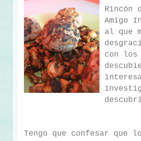
Rincón 
Amigo I
al que 
desgrac
con los
descubi
interes
investi
descubr
Tengo que confesar que l