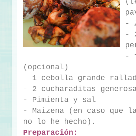
(t
pa
- 
- 
pe
- 
(opcional)
- 1 cebolla grande ralla
- 2 cucharaditas generos
- Pimienta y sal
- Maizena (en caso que l
no lo he hecho).
Preparación: