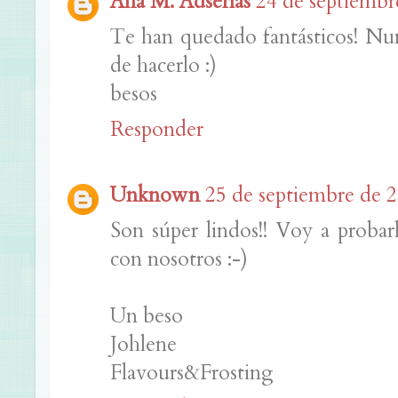
Ana M. Adserías
24 de septiembre
Te han quedado fantásticos! Nu
de hacerlo :)
besos
Responder
Unknown
25 de septiembre de 2
Son súper lindos!! Voy a probarl
con nosotros :-)
Un beso
Johlene
Flavours&Frosting