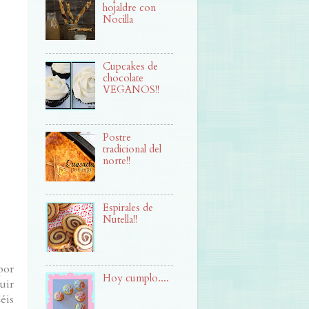
hojaldre con
Nocilla
Cupcakes de
chocolate
VEGANOS!!
Postre
tradicional del
norte!!
Espirales de
Nutella!!
por
Hoy cumplo....
uir
éis