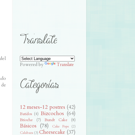
del
Powered by
Translate
ndo
 de
12 meses-12 postres
(42)
Bizcochos
(64)
Batidos
(4)
Brioche
(7)
Bundt Cake
(8)
Básicos
(78)
Cake Pops
(2)
Cheesecake
(37)
Calabaza
(3)