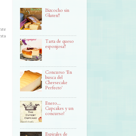
Bizcocho sin
Gluten!!
nte
nta
Tarta de queso
esponjosa!!
Concurso 'En
busca del
Cheesecake
Perfecto'
Enero...
Cupcakes y un
concurso!
Espirales de