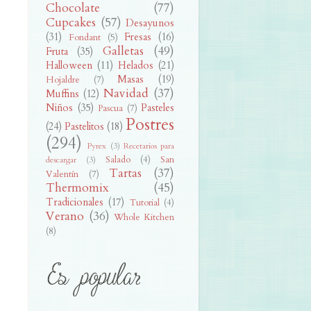
Chocolate
(77)
Cupcakes
(57)
Desayunos
(31)
Fresas
(16)
Fondant
(5)
Galletas
(49)
Fruta
(35)
Halloween
(11)
Helados
(21)
Masas
(19)
Hojaldre
(7)
Navidad
(37)
Muffins
(12)
Niños
(35)
Pasteles
Pascua
(7)
Postres
(24)
Pastelitos
(18)
(294)
Pyrex
(3)
Recetarios para
Salado
(4)
San
descargar
(3)
Tartas
(37)
Valentín
(7)
Thermomix
(45)
Tradicionales
(17)
Tutorial
(4)
Verano
(36)
Whole Kitchen
(8)