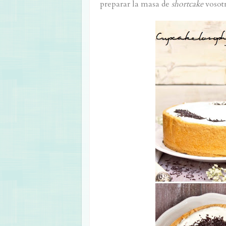
preparar la masa de
shortcake
vosotr