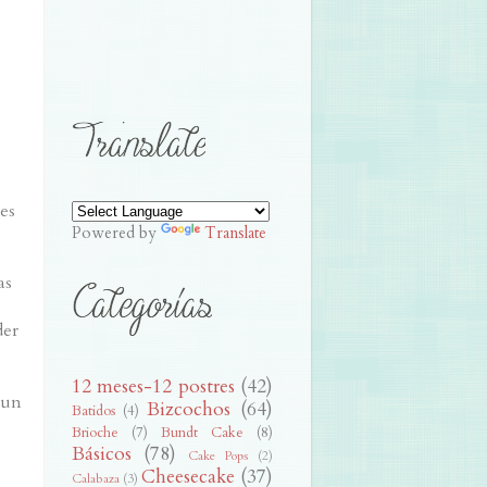
 es
Powered by
Translate
as
e
der
12 meses-12 postres
(42)
 un
Bizcochos
(64)
Batidos
(4)
Brioche
(7)
Bundt Cake
(8)
Básicos
(78)
Cake Pops
(2)
Cheesecake
(37)
Calabaza
(3)