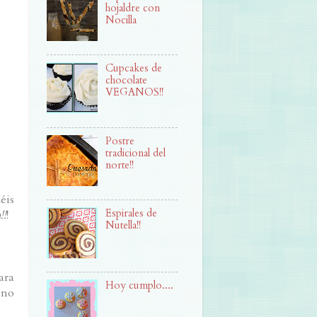
hojaldre con
Nocilla
Cupcakes de
chocolate
VEGANOS!!
Postre
tradicional del
norte!!
éis
Espirales de
!
!
Nutella!!
ara
Hoy cumplo....
 no