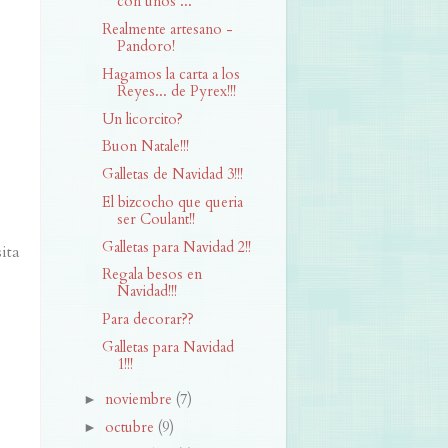
con unos ...
Realmente artesano -
Pandoro!
Hagamos la carta a los
Reyes... de Pyrex!!!
Un licorcito?
Buon Natale!!!
Galletas de Navidad 3!!!
El bizcocho que queria
ser Coulant!!
Galletas para Navidad 2!!
ita
Regala besos en
Navidad!!!
Para decorar??
Galletas para Navidad
1!!!
noviembre
(7)
►
octubre
(9)
►