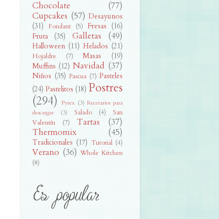
Chocolate
(77)
Cupcakes
(57)
Desayunos
(31)
Fresas
(16)
Fondant
(5)
Galletas
(49)
Fruta
(35)
Halloween
(11)
Helados
(21)
Masas
(19)
Hojaldre
(7)
Navidad
(37)
Muffins
(12)
Niños
(35)
Pasteles
Pascua
(7)
Postres
(24)
Pastelitos
(18)
(294)
Pyrex
(3)
Recetarios para
Salado
(4)
San
descargar
(3)
Tartas
(37)
Valentín
(7)
Thermomix
(45)
Tradicionales
(17)
Tutorial
(4)
Verano
(36)
Whole Kitchen
(8)