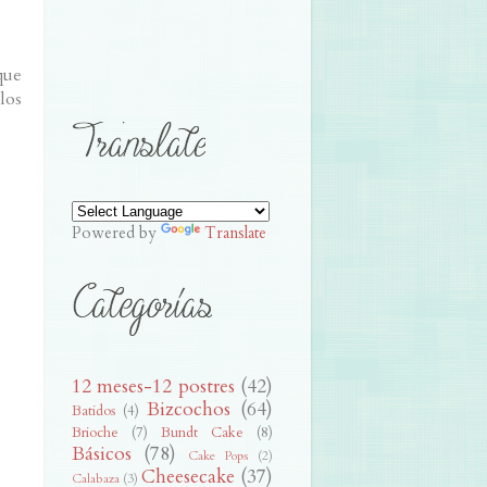
.
que
los
Powered by
Translate
12 meses-12 postres
(42)
Bizcochos
(64)
Batidos
(4)
Brioche
(7)
Bundt Cake
(8)
Básicos
(78)
Cake Pops
(2)
Cheesecake
(37)
Calabaza
(3)