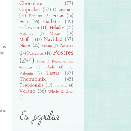
Chocolate
(77)
Cupcakes
(57)
Desayunos
(31)
Fresas
(16)
Fondant
(5)
Galletas
(49)
Fruta
(35)
Halloween
(11)
Helados
(21)
Masas
(19)
Hojaldre
(7)
Navidad
(37)
Muffins
(12)
Niños
(35)
Pasteles
Pascua
(7)
 las
Postres
eje
(24)
Pastelitos
(18)
(294)
Pyrex
(3)
Recetarios para
Salado
(4)
San
descargar
(3)
Tartas
(37)
Valentín
(7)
Thermomix
(45)
Tradicionales
(17)
Tutorial
(4)
Verano
(36)
Whole Kitchen
(8)
ntas