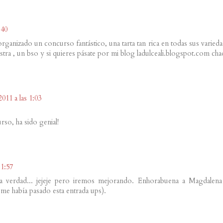
:40
rganizado un concurso fantástico, una tarta tan rica en todas sus varied
tra , un bso y si quieres pásate por mi blog ladulceali.blogspot.com cha
2011 a las 1:03
rso, ha sido genial!
 1:57
a verdad... jejeje pero iremos mejorando. Enhorabuena a Magdalena
 me había pasado esta entrada ups).