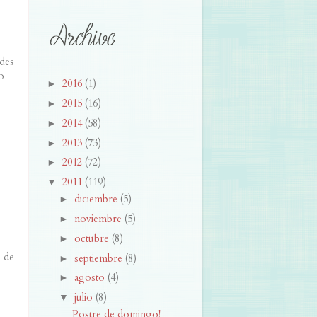
ades
o
2016
(1)
►
2015
(16)
►
2014
(58)
►
2013
(73)
►
2012
(72)
►
2011
(119)
▼
diciembre
(5)
►
noviembre
(5)
►
octubre
(8)
►
 de
septiembre
(8)
►
agosto
(4)
►
julio
(8)
▼
Postre de domingo!