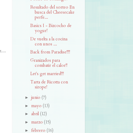
Resultado del sorteo En
busca del Cheesecake
perfe...
Basics I - Bizcocho de
yogur!
De vuelta a la cocina
con unos ...
....
Back from Paradise!!!!
Granizados para
combatir el calor!!
Let's get married!!!
Tarta de Ricotta con
sirope!
junio
(7)
►
mayo
(13)
►
abril
(12)
►
marzo
(15)
►
febrero
(16)
►