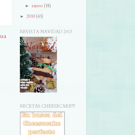
enero
(18)
►
2010
(43)
►
REVISTA NAVIDAD 2013
gua
RECETAS CHEESECAKE!!!!