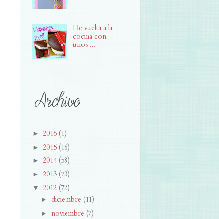
De vuelta a la
cocina con
unos ...
2016
(1)
►
2015
(16)
►
2014
(58)
►
2013
(73)
►
2012
(72)
▼
diciembre
(11)
►
noviembre
(7)
►