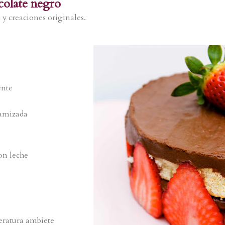
colate negro
 y creaciones originales.
ente
tamizada
on leche
eratura ambiete