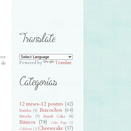
ece
Powered by
Translate
 de
12 meses-12 postres
(42)
Bizcochos
(64)
Batidos
(4)
Brioche
(7)
Bundt Cake
(8)
Básicos
(78)
Cake Pops
(2)
Cheesecake
(37)
Calabaza
(3)