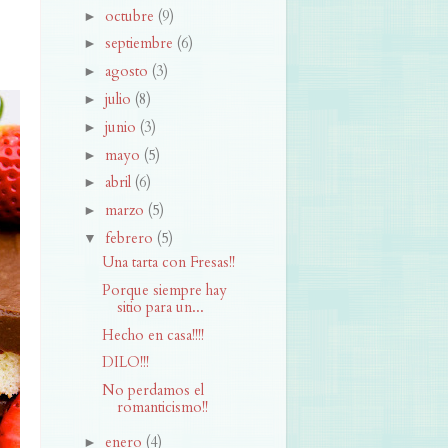
octubre
(9)
►
septiembre
(6)
►
agosto
(3)
►
julio
(8)
►
junio
(3)
►
mayo
(5)
►
abril
(6)
►
marzo
(5)
►
febrero
(5)
▼
Una tarta con Fresas!!
Porque siempre hay
sitio para un...
Hecho en casa!!!!
DILO!!!
No perdamos el
romanticismo!!
enero
(4)
►