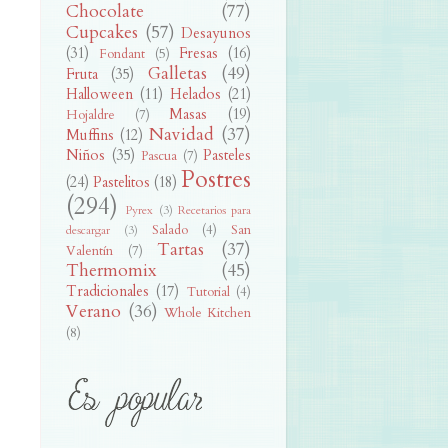
Chocolate
(77)
Cupcakes
(57)
Desayunos
(31)
Fresas
(16)
Fondant
(5)
Galletas
(49)
Fruta
(35)
Halloween
(11)
Helados
(21)
Masas
(19)
Hojaldre
(7)
Navidad
(37)
Muffins
(12)
Niños
(35)
Pasteles
Pascua
(7)
Postres
(24)
Pastelitos
(18)
(294)
Pyrex
(3)
Recetarios para
Salado
(4)
San
descargar
(3)
Tartas
(37)
Valentín
(7)
Thermomix
(45)
Tradicionales
(17)
Tutorial
(4)
Verano
(36)
Whole Kitchen
(8)