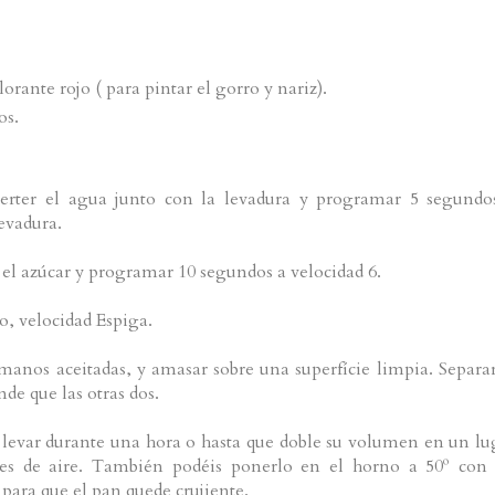
orante rojo ( para pintar el gorro y nariz).
os.
erter el agua junto con la levadura y programar 5 segundo
levadura.
y el azúcar y programar 10 segundos a velocidad 6.
o, velocidad Espiga.
 manos aceitadas, y amasar sobre una superfície limpia. Separar
de que las otras dos.
 levar durante una hora o hasta que doble su volumen en un lu
ntes de aire. También podéis ponerlo en el horno a 50º con
 para que el pan quede crujiente.