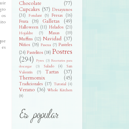
uir
Chocolate
(77)
Cupcakes
(57)
gro
Desayunos
 os
(31)
Fresas
(16)
Fondant
(5)
Galletas
(49)
Fruta
(35)
ito
Halloween
(11)
Helados
(21)
Masas
(19)
Hojaldre
(7)
Navidad
(37)
Muffins
(12)
que
Niños
(35)
Pasteles
Pascua
(7)
 es
Postres
(24)
Pastelitos
(18)
(294)
Pyrex
(3)
Recetarios para
Salado
(4)
San
descargar
(3)
Tartas
(37)
Valentín
(7)
Thermomix
(45)
Tradicionales
(17)
Tutorial
(4)
Verano
(36)
Whole Kitchen
(8)