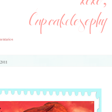
entarios
2011