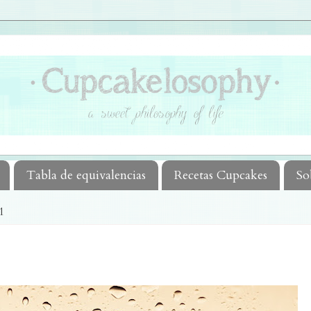
Tabla de equivalencias
Recetas Cupcakes
So
1