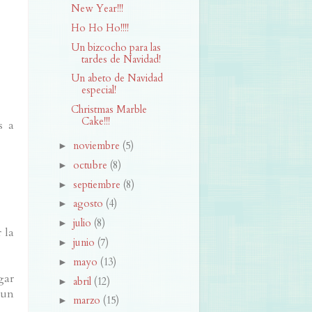
New Year!!!
Ho Ho Ho!!!!
Un bizcocho para las
tardes de Navidad!
Un abeto de Navidad
especial!
Christmas Marble
Cake!!!
s a
noviembre
(5)
►
octubre
(8)
►
septiembre
(8)
►
agosto
(4)
►
julio
(8)
►
 la
junio
(7)
►
mayo
(13)
►
gar
abril
(12)
►
 un
marzo
(15)
►