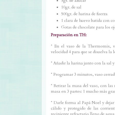
5gr. de azúcar
10gr. de sal
500gr. de harina de fuerza
1 clara de huevo batida con col
Gotas de chocolate para los oj
Preparación en TH:
* En el vaso de la Thermomix, v
velocidad 4 para que se disuelva la 
* Añadir la harina junto con la sal 
* Programar 3 minutos, vaso cerrad
* Retirar la masa del vaso, con las
masa en 3 partes: 1 mucho más gran
* Darle forma al Papá Noel y dejar
cálido y protegido de las corrie
recipiente refractario lleno de agua