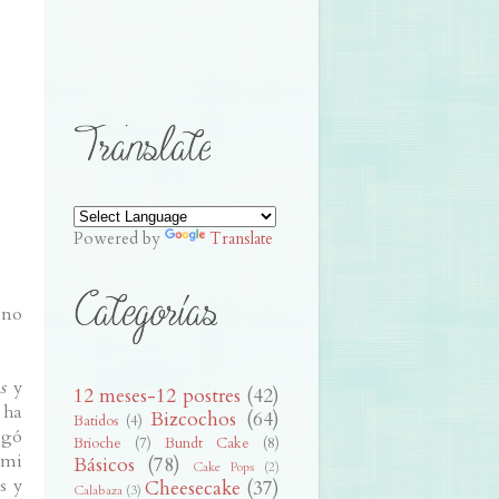
Powered by
Translate
eno
s
y
12 meses-12 postres
(42)
 ha
Bizcochos
(64)
Batidos
(4)
ogó
Brioche
(7)
Bundt Cake
(8)
 mi
Básicos
(78)
Cake Pops
(2)
s y
Cheesecake
(37)
Calabaza
(3)