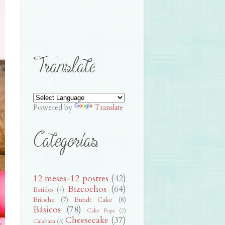
Powered by
Translate
12 meses-12 postres
(42)
Bizcochos
(64)
Batidos
(4)
Brioche
(7)
Bundt Cake
(8)
Básicos
(78)
Cake Pops
(2)
Cheesecake
(37)
Calabaza
(3)