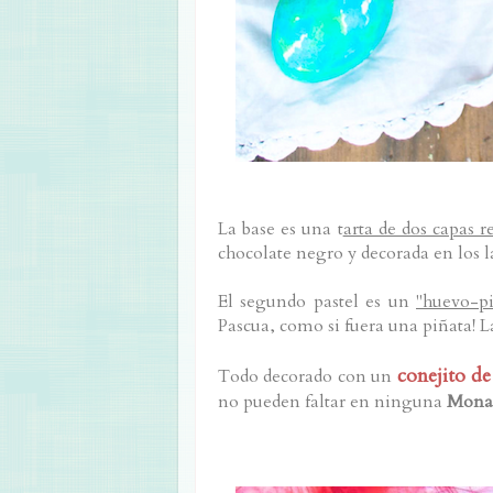
La base es una t
arta de dos capas r
chocolate negro y decorada en los l
El segundo pastel es un
"huevo-pi
Pascua, como si fuera una piñata! L
conejito de
Todo decorado con un
no pueden faltar en ninguna
Mona