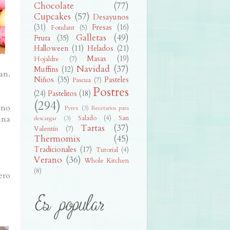
Chocolate
(77)
Cupcakes
(57)
Desayunos
(31)
Fresas
(16)
Fondant
(5)
Galletas
(49)
Fruta
(35)
Halloween
(11)
Helados
(21)
Masas
(19)
Hojaldre
(7)
Navidad
(37)
Muffins
(12)
an.
Niños
(35)
Pasteles
Pascua
(7)
Postres
(24)
Pastelitos
(18)
(294)
 no
Pyrex
(3)
Recetarios para
Salado
(4)
San
una
descargar
(3)
Tartas
(37)
Valentín
(7)
Thermomix
(45)
Tradicionales
(17)
Tutorial
(4)
Verano
(36)
Whole Kitchen
(8)
ero