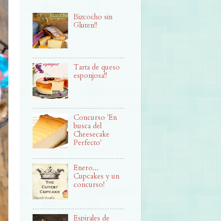
Bizcocho sin
Gluten!!
Tarta de queso
esponjosa!!
Concurso 'En
busca del
Cheesecake
Perfecto'
Enero...
Cupcakes y un
concurso!
Espirales de