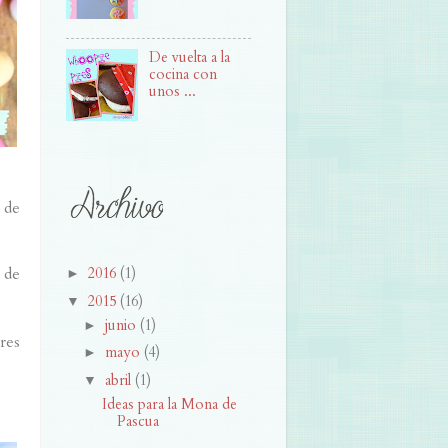
De vuelta a la
cocina con
unos ...
 de
 de
2016
(1)
►
2015
(16)
▼
junio
(1)
►
res
mayo
(4)
►
abril
(1)
▼
Ideas para la Mona de
Pascua