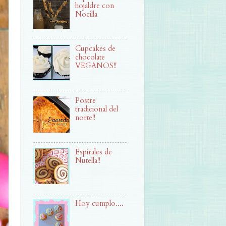
hojaldre con
Nocilla
Cupcakes de
chocolate
VEGANOS!!
Postre
tradicional del
norte!!
Espirales de
Nutella!!
Hoy cumplo....