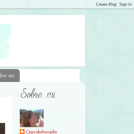
bre mi
Cupcakelosophy