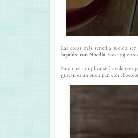
Las cosas más sencilla suelen se
hojaldre con Nocilla
. Son crujiente
Para qué complicarse la vida con p
gustan es un buen pan con chocola