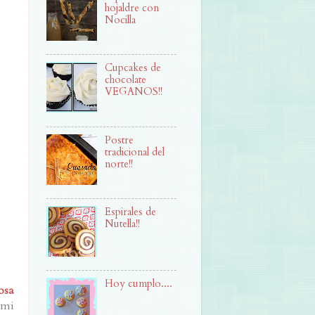
hojaldre con
Nocilla
Cupcakes de
chocolate
VEGANOS!!
Postre
tradicional del
norte!!
Espirales de
Nutella!!
Hoy cumplo....
osa
 mi