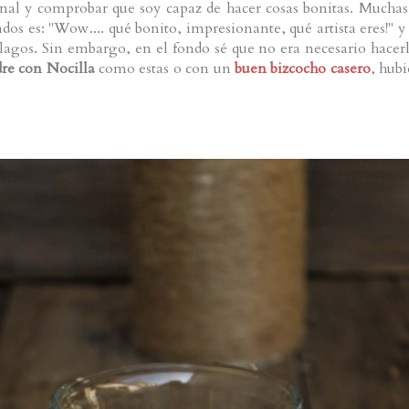
nal y comprobar que soy capaz de hacer cosas bonitas. Muchas
ados es: "Wow.... qué bonito, impresionante, qué artista eres!" y
lagos. Sin embargo, en el fondo sé que no era necesario hacerl
dre con Nocilla
como estas o con un
buen bizcocho casero
, hubi