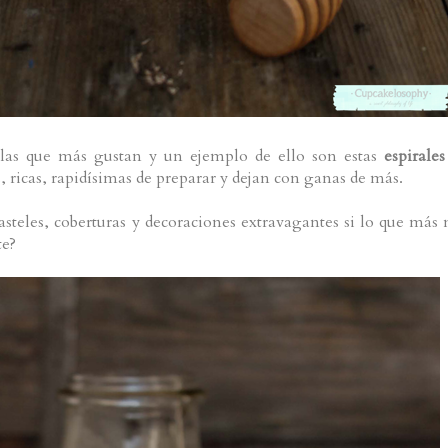
r las que más gustan y un ejemplo de ello son estas
espirales
s, ricas, rapidísimas de preparar y dejan con ganas de más.
asteles, coberturas y decoraciones extravagantes si lo que más 
te?