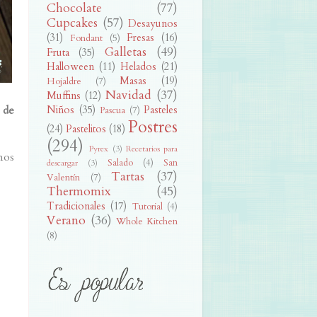
Chocolate
(77)
Cupcakes
(57)
Desayunos
(31)
Fresas
(16)
Fondant
(5)
Galletas
(49)
Fruta
(35)
Halloween
(11)
Helados
(21)
Masas
(19)
Hojaldre
(7)
Navidad
(37)
Muffins
(12)
 de
Niños
(35)
Pasteles
Pascua
(7)
Postres
(24)
Pastelitos
(18)
(294)
Pyrex
(3)
Recetarios para
nos
Salado
(4)
San
descargar
(3)
Tartas
(37)
Valentín
(7)
Thermomix
(45)
Tradicionales
(17)
Tutorial
(4)
Verano
(36)
Whole Kitchen
(8)