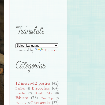
Powered by
Translate
12 meses-12 postres
(42)
Bizcochos
(64)
Batidos
(4)
Brioche
(7)
Bundt Cake
(8)
Básicos
(78)
Cake Pops
(2)
Cheesecake
(37)
Calabaza
(3)