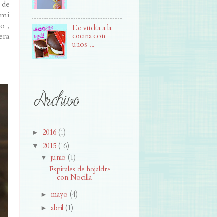
 de
 mi
o ,
De vuelta a la
era
cocina con
unos ...
2016
(1)
►
2015
(16)
▼
junio
(1)
▼
Espirales de hojaldre
con Nocilla
mayo
(4)
►
abril
(1)
►