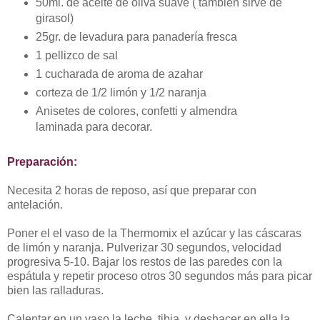
50ml. de aceite de oliva suave ( también sirve de
girasol)
25gr. de levadura para panadería fresca
1 pellizco de sal
1 cucharada de aroma de azahar
corteza de 1/2 limón y 1/2 naranja
Anisetes de colores, confetti y almendra
laminada para decorar.
Preparación:
Necesita 2 horas de reposo, así que preparar con
antelación.
Poner el el vaso de la Thermomix el azúcar y las cáscaras
de limón y naranja. Pulverizar 30 segundos, velocidad
progresiva 5-10. Bajar los restos de las paredes con la
espátula y repetir proceso otros 30 segundos más para picar
bien las ralladuras.
Calentar en un vaso la leche, tibia, y deshacer en ella la