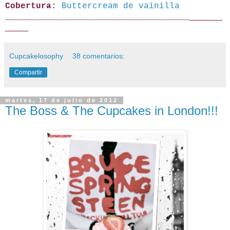
Cobertura:
Buttercream de vainilla
_______
____________________________________
_____
Cupcakelosophy
38 comentarios:
Compartir
martes, 17 de julio de 2012
The Boss & The Cupcakes in London!!!