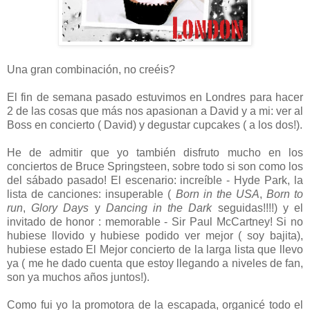
Una gran combinación, no creéis?
El fin de semana pasado estuvimos en Londres para hacer
2 de las cosas que más nos apasionan a David y a mi: ver al
Boss en concierto ( David) y degustar cupcakes ( a los dos!).
He de admitir que yo también disfruto mucho en los
conciertos de Bruce Springsteen, sobre todo si son como los
del sábado pasado! El escenario: increíble - Hyde Park, la
lista de canciones: insuperable (
Born in the USA
,
Born to
run
,
Glory Days
y
Dancing in the Dark
seguidas!!!!) y el
invitado de honor : memorable - Sir Paul McCartney! Si no
hubiese llovido y hubiese podido ver mejor ( soy bajita),
hubiese estado El Mejor concierto de la larga lista que llevo
ya ( me he dado cuenta que estoy llegando a niveles de fan,
son ya muchos años juntos!).
Como fui yo la promotora de la escapada, organicé todo el