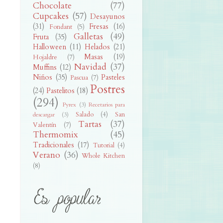
Chocolate
(77)
Cupcakes
(57)
Desayunos
(31)
Fresas
(16)
Fondant
(5)
Galletas
(49)
Fruta
(35)
Halloween
(11)
Helados
(21)
Masas
(19)
Hojaldre
(7)
Navidad
(37)
Muffins
(12)
Niños
(35)
Pasteles
Pascua
(7)
Postres
(24)
Pastelitos
(18)
(294)
Pyrex
(3)
Recetarios para
Salado
(4)
San
descargar
(3)
Tartas
(37)
Valentín
(7)
Thermomix
(45)
Tradicionales
(17)
Tutorial
(4)
Verano
(36)
Whole Kitchen
(8)