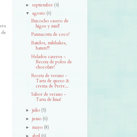
septiembre
(4)
►
agosto
(6)
▼
Bizcocho casero de
ara
higos y miel!
 de
Pannacotta de coco!
Batidos, milshakes,
batuts!!!
Helados caseros -
Receta de polos de
chocolate!
Receta de verano -
Tarta de queso &
crema de Ferre...
Sabor de verano -
Tarta de lima!
julio
(5)
►
junio
(6)
►
mayo
(8)
►
abril
(6)
►