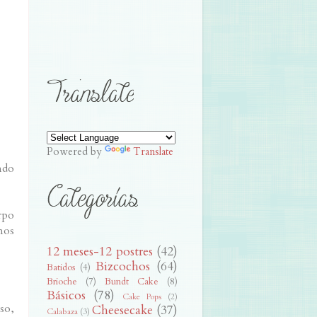
Powered by
Translate
ndo
rpo
mos
12 meses-12 postres
(42)
Bizcochos
(64)
Batidos
(4)
Brioche
(7)
Bundt Cake
(8)
Básicos
(78)
Cake Pops
(2)
so,
Cheesecake
(37)
Calabaza
(3)