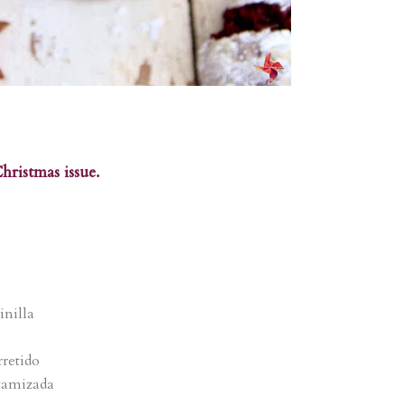
ristmas issue.
inilla
rretido
 tamizada