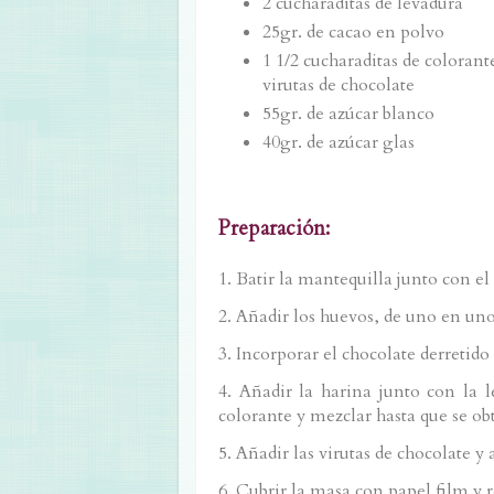
2 cucharaditas de levadura
25gr. de cacao en polvo
1 1/2 cucharaditas de colorant
virutas de chocolate
55gr. de azúcar blanco
40gr. de azúcar glas
Preparación:
1. Batir la mantequilla junto con el
2. Añadir los huevos, de uno en uno
3. Incorporar el chocolate derretido
4. Añadir la harina junto con la 
colorante y mezclar hasta que se o
5. Añadir las virutas de chocolate 
6. Cubrir la masa con papel film y r