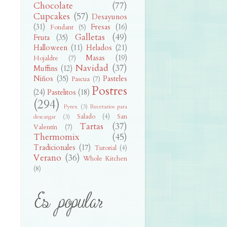
Chocolate
(77)
Cupcakes
(57)
Desayunos
(31)
Fresas
(16)
Fondant
(5)
Galletas
(49)
Fruta
(35)
Halloween
(11)
Helados
(21)
Masas
(19)
Hojaldre
(7)
Navidad
(37)
Muffins
(12)
Niños
(35)
Pasteles
Pascua
(7)
Postres
(24)
Pastelitos
(18)
(294)
Pyrex
(3)
Recetarios para
Salado
(4)
San
descargar
(3)
Tartas
(37)
Valentín
(7)
Thermomix
(45)
Tradicionales
(17)
Tutorial
(4)
Verano
(36)
Whole Kitchen
(8)