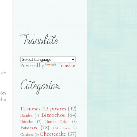
Powered by
Translate
 de
ión
cha
12 meses-12 postres
(42)
Bizcochos
(64)
Batidos
(4)
Brioche
(7)
Bundt Cake
(8)
Básicos
(78)
Cake Pops
(2)
Cheesecake
(37)
Calabaza
(3)