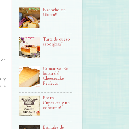
Bizcocho sin
Gluten!!
Tarta de queso
esponjosa!!
 de
Concurso 'En
busca del
Cheesecake
s y
Perfecto'
o a
Enero...
Cupcakes y un
concurso!
Espirales de