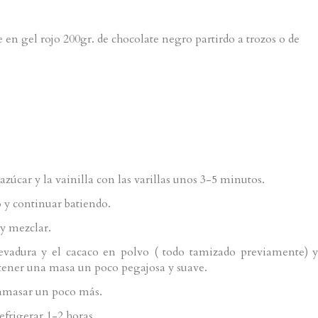
e en gel rojo 200gr. de chocolate negro partirdo a trozos o de
 azúcar y la vainilla con las varillas unos 3-5 minutos.
 y continuar batiendo.
 y mezclar.
levadura y el cacaco en polvo ( todo tamizado previamente) y
btener una masa un poco pegajosa y suave.
y amasar un poco más.
efrigerar 1-2 horas.