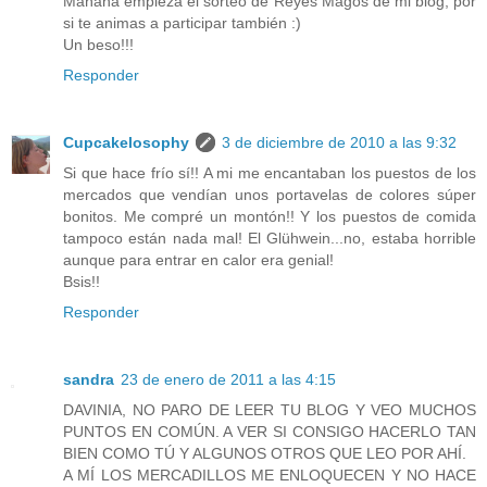
Mañana empieza el sorteo de Reyes Magos de mi blog, por
si te animas a participar también :)
Un beso!!!
Responder
Cupcakelosophy
3 de diciembre de 2010 a las 9:32
Si que hace frío sí!! A mi me encantaban los puestos de los
mercados que vendían unos portavelas de colores súper
bonitos. Me compré un montón!! Y los puestos de comida
tampoco están nada mal! El Glühwein...no, estaba horrible
aunque para entrar en calor era genial!
Bsis!!
Responder
sandra
23 de enero de 2011 a las 4:15
DAVINIA, NO PARO DE LEER TU BLOG Y VEO MUCHOS
PUNTOS EN COMÚN. A VER SI CONSIGO HACERLO TAN
BIEN COMO TÚ Y ALGUNOS OTROS QUE LEO POR AHÍ.
A MÍ LOS MERCADILLOS ME ENLOQUECEN Y NO HACE