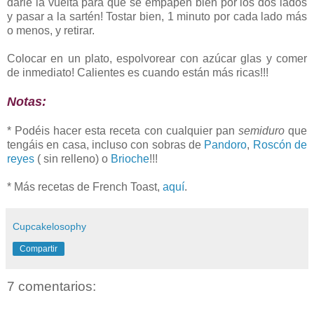
darle la vuelta para que se empapen bien por los dos lados
y pasar a la sartén! Tostar bien, 1 minuto por cada lado más
o menos, y retirar.
Colocar en un plato, espolvorear con azúcar glas y comer
de inmediato! Calientes es cuando están más ricas!!!
Notas:
* Podéis hacer esta receta con cualquier pan
semiduro
que
tengáis en casa, incluso con sobras de
Pandoro
,
Roscón de
reyes
( sin relleno) o
Brioche
!!!
* Más recetas de French Toast,
aquí
.
Cupcakelosophy
Compartir
7 comentarios: