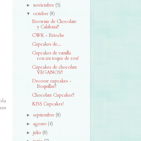
noviembre
(5)
►
octubre
(8)
▼
Brownie de Chocolate
y Calabaza!!
CWK - Brioche
Cupcakes de...
Cupcakes de vainilla
con un toque de ron!
Cupcakes de chocolate
VEGANOS!!
Decorar cupcakes -
Boquillas!!
Chocolate Cupcakes!!
ola
KISS Cupcakes!
 un
septiembre
(8)
►
agosto
(4)
►
julio
(8)
►