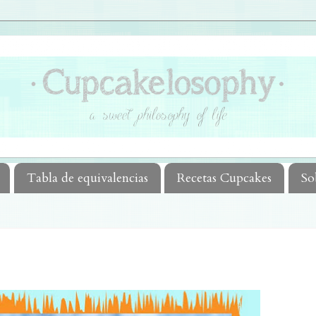
Tabla de equivalencias
Recetas Cupcakes
So