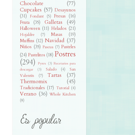
Chocolate
(77)
Cupcakes
(57)
Desayunos
(31)
Fresas
(16)
Fondant
(5)
Galletas
(49)
Fruta
(35)
Halloween
(11)
Helados
(21)
Masas
(19)
Hojaldre
(7)
Navidad
(37)
Muffins
(12)
Niños
(35)
Pasteles
Pascua
(7)
Postres
(24)
Pastelitos
(18)
(294)
Pyrex
(3)
Recetarios para
Salado
(4)
San
descargar
(3)
Tartas
(37)
Valentín
(7)
Thermomix
(45)
Tradicionales
(17)
Tutorial
(4)
Verano
(36)
Whole Kitchen
(8)