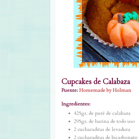
Cupcakes de Calabaza
Fuente:
Homemade by Holman
Ingredientes:
425gr. de puré de calabaza
295gr. de harina de todo uso
2 cucharaditas de levadura
2 cucharaditas de bicarbonato