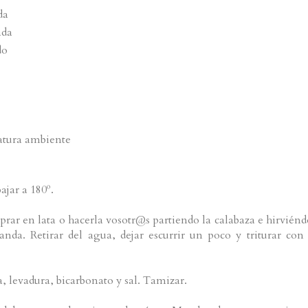
da
ada
do
atura ambiente
ajar a 180º.
prar en lata o hacerla vosotr@s partiendo la calabaza e hirviénd
nda. Retirar del agua, dejar escurrir un poco y triturar con
, levadura, bicarbonato y sal. Tamizar.