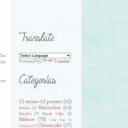
las
Powered by
Translate
sta
con
12 meses-12 postres
(42)
Bizcochos
(64)
Batidos
(4)
Brioche
(7)
Bundt Cake
(8)
Básicos
(78)
Cake Pops
(2)
Cheesecake
(37)
Calabaza
(3)