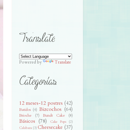
Powered by
Translate
12 meses-12 postres
(42)
Bizcochos
(64)
Batidos
(4)
Brioche
(7)
Bundt Cake
(8)
Básicos
(78)
Cake Pops
(2)
Cheesecake
(37)
Calabaza
(3)