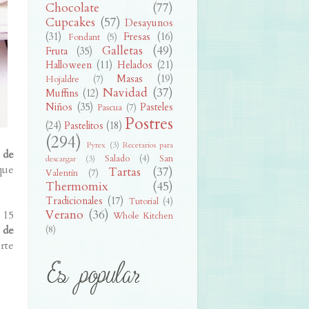
Chocolate
(77)
Cupcakes
(57)
Desayunos
(31)
Fresas
(16)
Fondant
(5)
Galletas
(49)
Fruta
(35)
Halloween
(11)
Helados
(21)
Masas
(19)
Hojaldre
(7)
Navidad
(37)
Muffins
(12)
Niños
(35)
Pasteles
Pascua
(7)
Postres
(24)
Pastelitos
(18)
(294)
Pyrex
(3)
Recetarios para
 de
Salado
(4)
San
descargar
(3)
que
Tartas
(37)
Valentín
(7)
Thermomix
(45)
Tradicionales
(17)
Tutorial
(4)
Verano
(36)
 15
Whole Kitchen
 de
(8)
rte