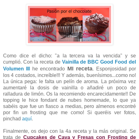
Como dice el dicho: "a la tercera va la vencida" y se
cumplió. Con la receta de
Vainilla de BBC Good Food del
MI receta
Volumen III
he encontrado
. Esponjosidad por
los 4 costados, increíble!!! Y además, buenísimos...como no!
La única pega: le falta un pelín de aroma. La próxima vez
aumentaré la dosis de vainilla o añadiré un poco de
ralladura de limón. Os la recomiendo encarecidamente!! De
topping le hice fondant de nubes homemade, lo que ya
sabéis que fue un fiasco a medias, pero almenos encontré
por fin un frosting que me como! Si queréis ver fotos,
pinchad
aquí
.
Finalmente, os dejo con la 4a receta y la más original. Se
trata de
Cupcakes de Cava y Fresas con Frosting de