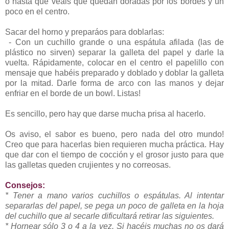
o hasta que veáis que quedan doradas por los bordes y un
poco en el centro.
Sacar del horno y preparáos para doblarlas:
- Con un cuchillo grande o una espátula afilada (las de
plástico no sirven) separar la galleta del papel y darle la
vuelta. Rápidamente, colocar en el centro el papelillo con
mensaje que habéis preparado y doblado y doblar la galleta
por la mitad. Darle forma de arco con las manos y dejar
enfriar en el borde de un bowl. Listas!
Es sencillo, pero hay que darse mucha prisa al hacerlo.
Os aviso, el sabor es bueno, pero nada del otro mundo!
Creo que para hacerlas bien requieren mucha práctica. Hay
que dar con el tiempo de cocción y el grosor justo para que
las galletas queden crujientes y no correosas.
Consejos:
* Tener a mano varios cuchillos o espátulas. Al intentar
separarlas del papel, se pega un poco de galleta en la hoja
del cuchillo que al secarle dificultará retirar las siguientes.
* Hornear sólo 3 o 4 a la vez. Si hacéis muchas no os dará