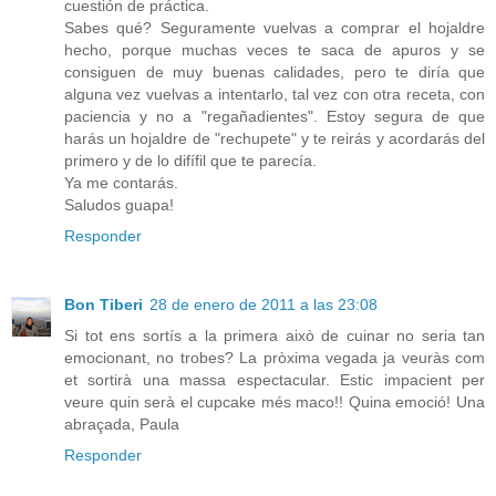
cuestión de práctica.
Sabes qué? Seguramente vuelvas a comprar el hojaldre
hecho, porque muchas veces te saca de apuros y se
consiguen de muy buenas calidades, pero te diría que
alguna vez vuelvas a intentarlo, tal vez con otra receta, con
paciencia y no a "regañadientes". Estoy segura de que
harás un hojaldre de "rechupete" y te reirás y acordarás del
primero y de lo difífil que te parecía.
Ya me contarás.
Saludos guapa!
Responder
Bon Tiberi
28 de enero de 2011 a las 23:08
Si tot ens sortís a la primera això de cuinar no seria tan
emocionant, no trobes? La pròxima vegada ja veuràs com
et sortirà una massa espectacular. Estic impacient per
veure quin serà el cupcake més maco!! Quina emoció! Una
abraçada, Paula
Responder