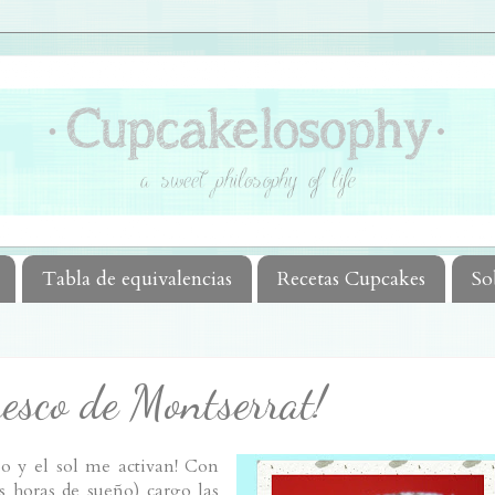
Tabla de equivalencias
Recetas Cupcakes
So
resco de Montserrat!
o y el sol me activan! Con
s horas de sueño) cargo las