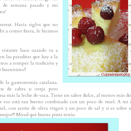
in de semana pasado y mi
ina!
errat. Hacía siglos que no
lir a comer fuera, le hicimos
o vistante hace cuando va a
n las paraditas que hay a la
mos a romper la tradición y
ó buenísimo!!
de la gastronomía catalana.
he de cabra u oveja pero
sa más la leche de vaca. Tiene un sabor dulce, al menos más du
 por eso está tan bueno combinado con un poco de miel. A mi
iel, con aceite de oliva virgen y un poco de sal y si es sobre 
mejor!!! Mirad qué buena pinta tenía: