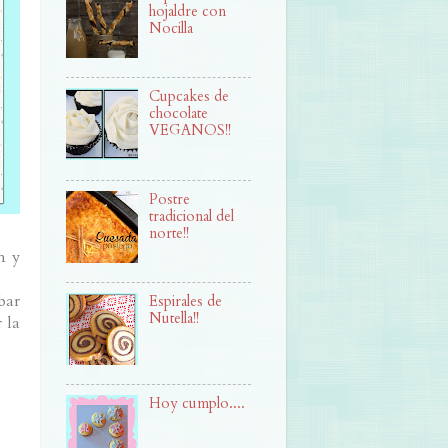
hojaldre con
Nocilla
Cupcakes de
chocolate
VEGANOS!!
Postre
tradicional del
norte!!
n y
bar
Espirales de
Nutella!!
 la
Hoy cumplo....