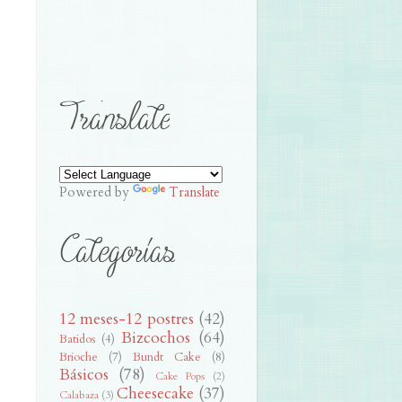
Powered by
Translate
12 meses-12 postres
(42)
Bizcochos
(64)
Batidos
(4)
Brioche
(7)
Bundt Cake
(8)
Básicos
(78)
Cake Pops
(2)
Cheesecake
(37)
Calabaza
(3)