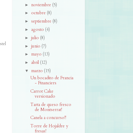
noviembre
(5)
►
octubre
(8)
►
septiembre
(8)
►
agosto
(4)
►
julio
(8)
►
stel
junio
(7)
►
mayo
(13)
►
abril
(12)
►
marzo
(15)
▼
Un bocadito de Francia
- Financiers
Carrot Cake
versionado
Tarta de queso fresco
de Montserrat!
Canela a concurso!!
Torre de Hojaldre y
fresas!