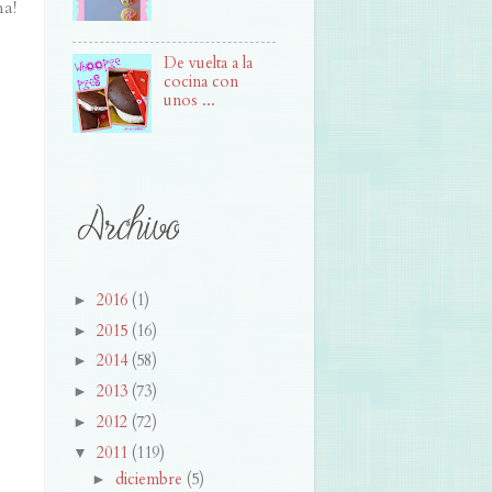
na!
De vuelta a la
cocina con
unos ...
2016
(1)
►
2015
(16)
►
2014
(58)
►
2013
(73)
►
2012
(72)
►
2011
(119)
▼
diciembre
(5)
►