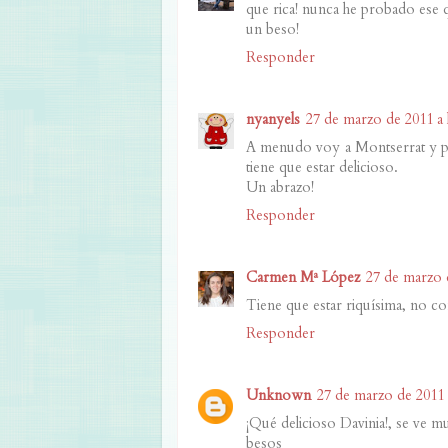
que rica! nunca he probado ese qu
un beso!
Responder
nyanyels
27 de marzo de 2011 a l
A menudo voy a Montserrat y po
tiene que estar delicioso.
Un abrazo!
Responder
Carmen Mª López
27 de marzo d
Tiene que estar riquísima, no co
Responder
Unknown
27 de marzo de 2011 a
¡Qué delicioso Davinia!, se ve m
besos