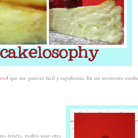
Food
que me pareció fácil y rapidísima. En un momento estaba
no tenéis, podéis usar otro