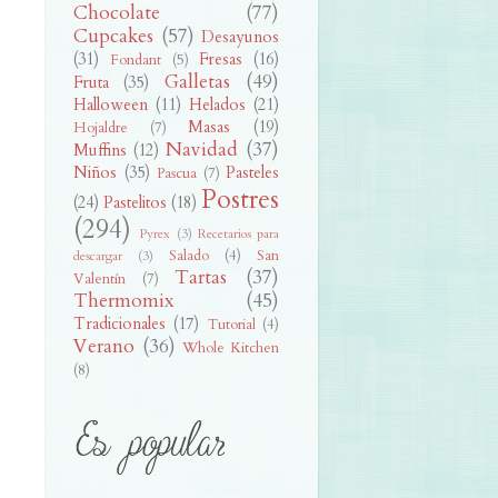
Chocolate
(77)
Cupcakes
(57)
Desayunos
(31)
Fresas
(16)
Fondant
(5)
Galletas
(49)
Fruta
(35)
Halloween
(11)
Helados
(21)
Masas
(19)
Hojaldre
(7)
Navidad
(37)
Muffins
(12)
Niños
(35)
Pasteles
Pascua
(7)
Postres
(24)
Pastelitos
(18)
(294)
Pyrex
(3)
Recetarios para
Salado
(4)
San
descargar
(3)
Tartas
(37)
Valentín
(7)
Thermomix
(45)
Tradicionales
(17)
Tutorial
(4)
Verano
(36)
Whole Kitchen
(8)