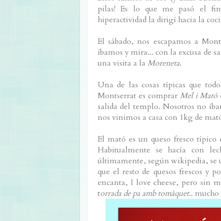
pilas! Es lo que me pasó el f
hiperactividad la dirigí hacia la coc
El sábado, nos escapamos a Monts
íbamos y mira... con la excusa de sa
una visita a la
Moreneta
.
Una de las cosas típicas que tod
Montserrat es comprar
Mel i Mató
e
salida del templo. Nosotros no íba
nos vinimos a casa con 1kg de mat
El mató es un queso fresco típico 
Habitualmente se hacía con lec
últimamente, según wikipedia, se u
que el resto de quesos frescos y
encanta, I love cheese, pero sin m
t
orrada de pa amb tomàquet.
. mucho 