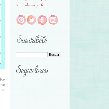
Ver todo mi perfil
lce
 me
una